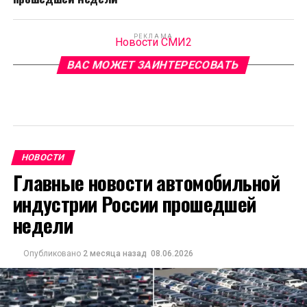
РЕКЛАМА
Новости СМИ2
ВАС МОЖЕТ ЗАИНТЕРЕСОВАТЬ
НОВОСТИ
Главные новости автомобильной
индустрии России прошедшей
недели
Опубликовано
2 месяца назад
08.06.2026