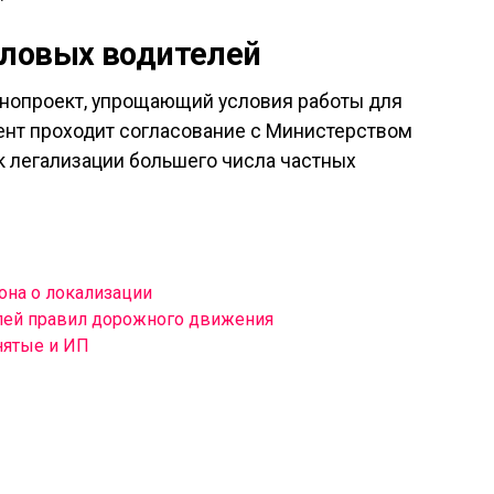
еловых водителей
онопроект, упрощающий условия работы для
ент проходит согласование с Министерством
к легализации большего числа частных
она о локализации
лей правил дорожного движения
нятые и ИП