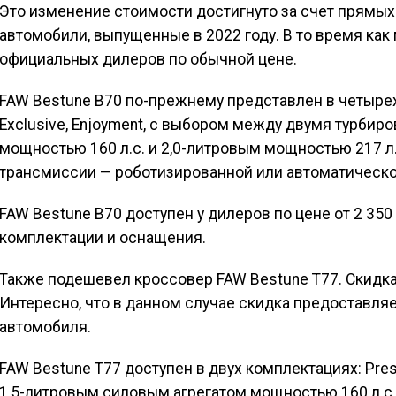
Это изменение стоимости достигнуто за счет прямых
автомобили, выпущенные в 2022 году. В то время как
официальных дилеров по обычной цене.
FAW Bestune B70 по-прежнему представлен в четырех к
Exclusive, Enjoyment, с выбором между двумя турби
мощностью 160 л.с. и 2,0-литровым мощностью 217 
трансмиссии — роботизированной или автоматическо
FAW Bestune B70 доступен у дилеров по цене от 2 350 
комплектации и оснащения.
Также подешевел кроссовер FAW Bestune T77. Скидка 
Интересно, что в данном случае скидка предоставляе
автомобиля.
FAW Bestune T77 доступен в двух комплектациях: Prest
1,5-литровым силовым агрегатом мощностью 160 л.с.