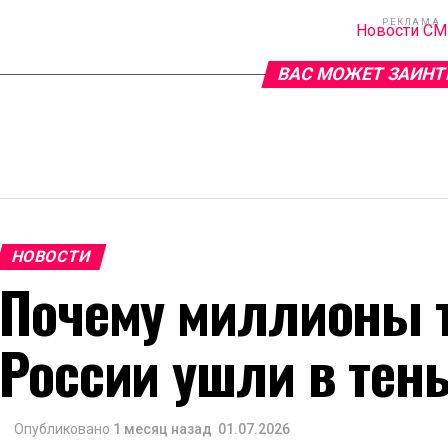
РЕКЛАМА
Новости С
ВАС МОЖЕТ ЗАИНТ
НОВОСТИ
Почему миллионы т
России ушли в тен
Опубликовано
1 месяц назад
01.07.2026