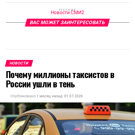
РЕКЛАМА
Новости СМИ2
ВАС МОЖЕТ ЗАИНТЕРЕСОВАТЬ
НОВОСТИ
Почему миллионы таксистов в
России ушли в тень
Опубликовано
1 месяц назад
01.07.2026