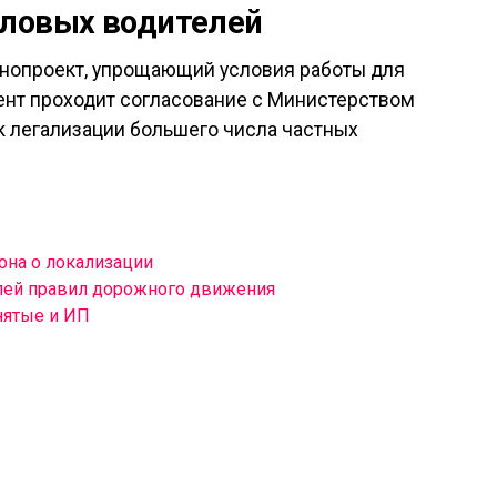
еловых водителей
онопроект, упрощающий условия работы для
ент проходит согласование с Министерством
к легализации большего числа частных
она о локализации
лей правил дорожного движения
нятые и ИП