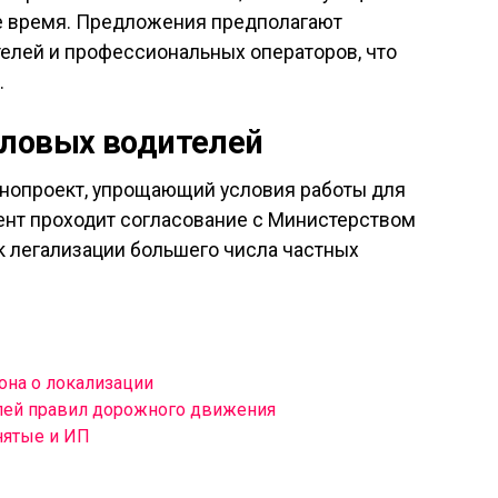
е время. Предложения предполагают
елей и профессиональных операторов, что
.
еловых водителей
онопроект, упрощающий условия работы для
ент проходит согласование с Министерством
к легализации большего числа частных
она о локализации
лей правил дорожного движения
нятые и ИП