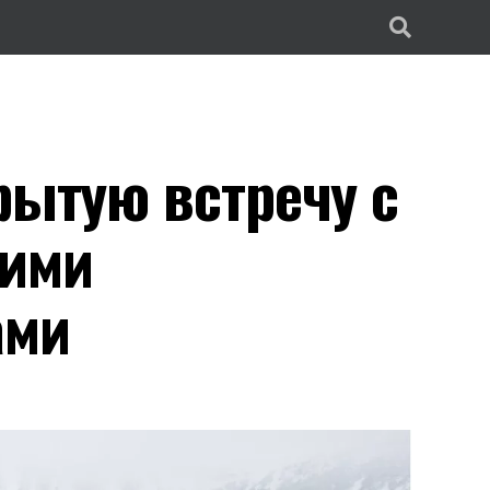
рытую встречу с
кими
ами