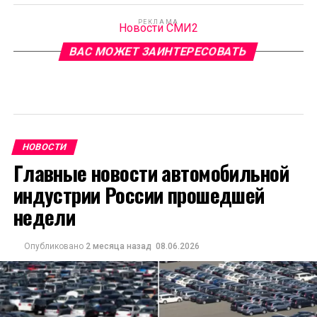
РЕКЛАМА
Новости СМИ2
ВАС МОЖЕТ ЗАИНТЕРЕСОВАТЬ
НОВОСТИ
Главные новости автомобильной
индустрии России прошедшей
недели
Опубликовано
2 месяца назад
08.06.2026