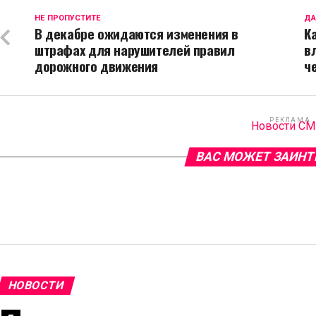
НЕ ПРОПУСТИТЕ
ДА
В декабре ожидаются изменения в
К
штрафах для нарушителей правил
в
дорожного движения
ч
РЕКЛАМА
Новости С
ВАС МОЖЕТ ЗАИНТ
НОВОСТИ