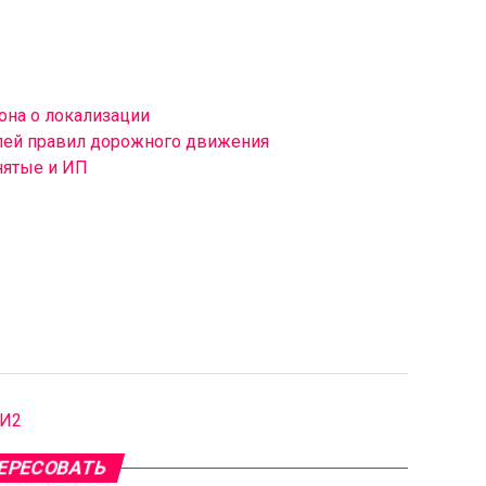
она о локализации
лей правил дорожного движения
нятые и ИП
МИ2
ЕРЕСОВАТЬ