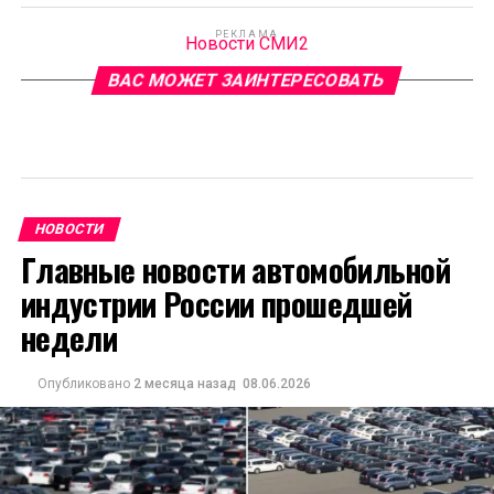
РЕКЛАМА
Новости СМИ2
ВАС МОЖЕТ ЗАИНТЕРЕСОВАТЬ
НОВОСТИ
Главные новости автомобильной
индустрии России прошедшей
недели
Опубликовано
2 месяца назад
08.06.2026