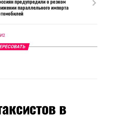
оссиян предупредили о резком
нижении параллельного импорта
втомобилей
МИ2
ЕРЕСОВАТЬ
аксистов в