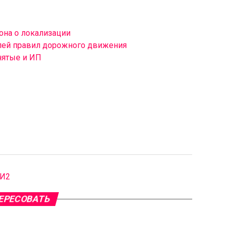
она о локализации
лей правил дорожного движения
нятые и ИП
МИ2
ЕРЕСОВАТЬ