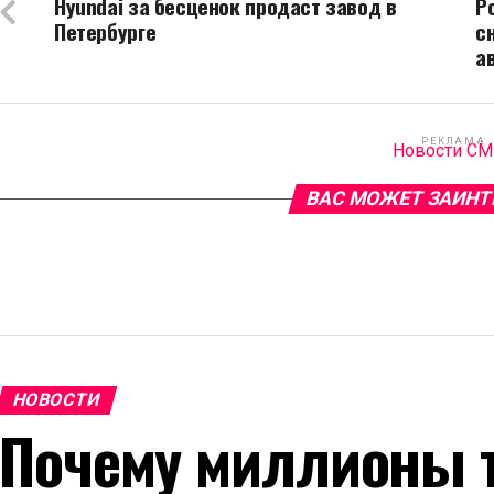
Hyundai за бесценок продаст завод в
Р
Петербурге
с
а
РЕКЛАМА
Новости С
ВАС МОЖЕТ ЗАИНТ
НОВОСТИ
Почему миллионы т