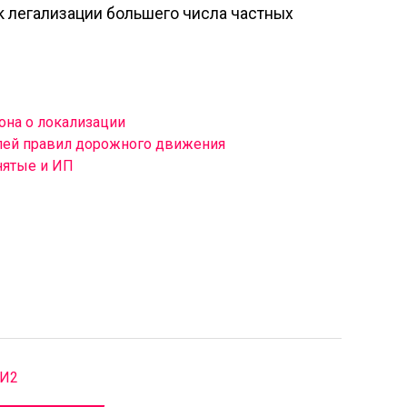
к легализации большего числа частных
она о локализации
лей правил дорожного движения
нятые и ИП
МИ2