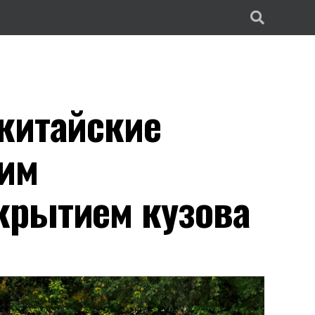
китайские
шим
крытием кузова