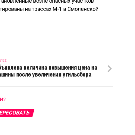
становленные возле опасных участков
ированы на трассах М-1 в Смоленской
ЛЕЕ
бъявлена величина повышения цена на
ашины после увеличения утильсбора
МИ2
ЕРЕСОВАТЬ