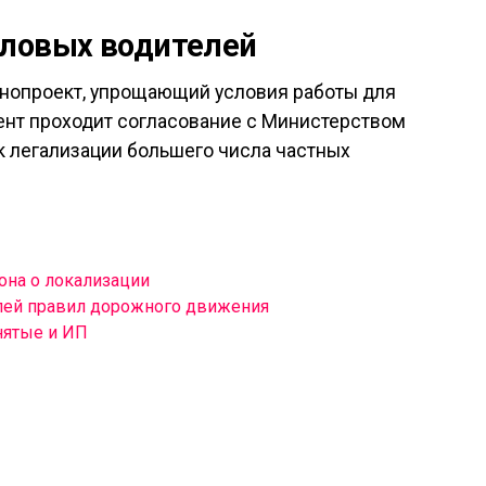
еловых водителей
онопроект, упрощающий условия работы для
ент проходит согласование с Министерством
к легализации большего числа частных
она о локализации
лей правил дорожного движения
нятые и ИП