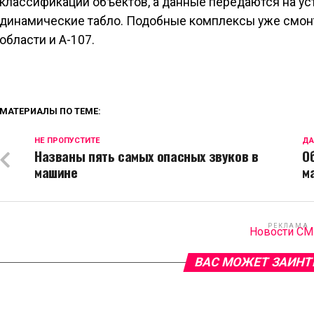
классификации объектов, а данные передаются на у
динамические табло. Подобные комплексы уже смонт
области и А-107.
МАТЕРИАЛЫ ПО ТЕМЕ:
НЕ ПРОПУСТИТЕ
ДА
Названы пять самых опасных звуков в
О
машине
м
РЕКЛАМА
Новости С
ВАС МОЖЕТ ЗАИНТ