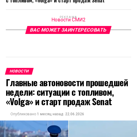
с топливом, «Volga» и старт продаж Senat
РЕКЛАМА
Новости СМИ2
ВАС МОЖЕТ ЗАИНТЕРЕСОВАТЬ
НОВОСТИ
Главные автоновости прошедшей
недели: ситуации с топливом,
«Volga» и старт продаж Senat
Опубликовано
1 месяц назад
22.06.2026