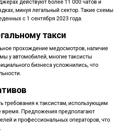
джерах действуют более 11 000 чатов и
здках, минуя легальный сектор. Такие схемы
денных с 1 сентября 2023 года.
егальному такси
ельное прохождение медосмотров, наличие
мы у автомобилей, многие таксисты
фициального бизнеса усложнились, что
льности.
ативов
ь требования к таксистам, использующим
е время. Предложения предполагают
елей и профессиональных операторов, что
.