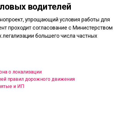
еловых водителей
онопроект, упрощающий условия работы для
ент проходит согласование с Министерством
к легализации большего числа частных
она о локализации
лей правил дорожного движения
нятые и ИП